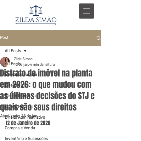
Post
All Posts
Zilda Simao
All Posts
12 de jan.
4 min de leitura
Distrato de imóvel na planta
Direito de Família
em 2026: o que mudou com
Direito Civil
as últimas decisões do STJ e
Direito Imobiliário
quais são seus direitos
Direito Notarial
Atualizado:
28 de jan.
Direito Administrativo
12 de Janeiro de 2026
Compra e Venda
Inventário e Sucessões