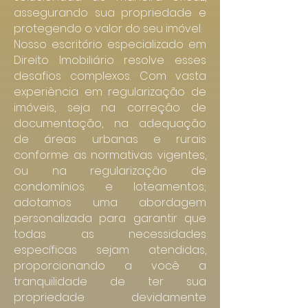
assegurando sua propriedade e
protegendo o valor do seu imóvel.
Nosso escritório especializado em
Direito Imobiliário resolve esses
desafios complexos. Com vasta
experiência em regularização de
imóveis, seja na correção de
documentação, na adequação
de áreas urbanas e rurais
conforme as normativas vigentes,
ou na regularização de
condomínios e loteamentos;
adotamos uma abordagem
personalizada para garantir que
todas as necessidades
específicas sejam atendidas,
proporcionando a você a
tranquilidade de ter sua
propriedade devidamente