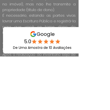
no imóvel), mas não lhe transmite a
propriedade (título de dono).
É necessário, estando as partes vivas
lavrar uma Escritura Pública e registrá-la
para que você se torne dono do
mesmo.
- Regularização ou Registro do Formal
de Partilha
Após a realização do inventário seja de
forma extrajudicial (via cartório) ou
judicial, será expedido o formal de
partilha para que os herdeiros possam
levar o documento a registro na
matrícula dos imóveis, e assim
constarem como proprietário.
Somente após o procedimento é
possível a venda do imóvel herdado.
Ocorre que, muitos inventários acabam