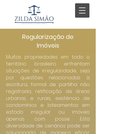
Regularização de
Imóveis
Muitas propriedades em todo o
território brasileiro enfrentam
situações de irregularidade, seja
por questões relacionadas à
escritura, formal de partilha não
registrada, retificação de áreas
urbanas e rurais, existência de
condomínios e loteamentos em
estado irregular ou imóveis
apenas com posse. Esta
diversidade de cenários pode ser
solucionada de maneira eficaz,