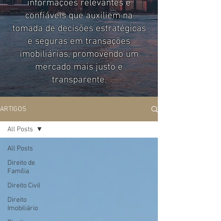
informações relevantes e
confiáveis que auxiliem na
tomada de decisões estratégicas
e seguras em transações
imobiliárias, promovendo um
mercado mais justo e
transparente.
ARTIGOS
All Posts
All Posts
Direito de
Família
Direito Civil
Direito
Imobiliário