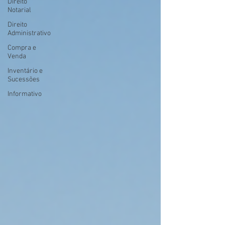
Direito
Notarial
Direito
Administrativo
Compra e
Venda
Inventário e
Sucessões
Informativo