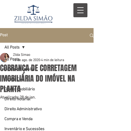
Post
All Posts
Zilda Simao
All Posts
13 de ago. de 2020
4 min de leitura
COBRANÇA DE CORRETAGEM
Direito de Família
IMOBILIÁRIA DO IMÓVEL NA
Direito Civil
PLANTA
Direito Imobiliário
Atualizado:
28 de jan.
Direito Notarial
Direito Administrativo
Compra e Venda
Inventário e Sucessões