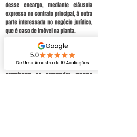
desse encargo, mediante cláusula 
expressa no contrato principal, à outra 
parte interessada no negócio jurídico, 
que é caso de imóvel na planta.
Portanto, a incorporadora/vendedora 
pode repassar o valor da comissão de 
corretagem ao comprador, mesmo 
que o corretor esteja no estande de 
vendas no local da construção. Para 
tanto, basta que seja informado o 
consumidor do valor da comissão e 
esteja previsto em contrato essa 
responsabilidade.