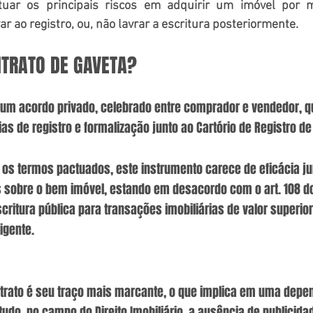
uar os principais riscos em adquirir um imóvel por me
r ao registro, ou, não lavrar a escritura posteriormente.
NTRATO DE GAVETA?
é um acordo privado, celebrado entre comprador e vendedor, 
as de registro e formalização junto ao Cartório de Registro de
os termos pactuados, este instrumento carece de eficácia jur
ais sobre o bem imóvel, estando em desacordo com o art. 108 do
scritura pública para transações imobiliárias de valor superior
igente.
ntrato é seu traço mais marcante, o que implica em uma depe
tudo, no campo do Direito Imobiliário, a ausência de publicidad