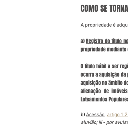
COMO SE TORNA
A propriedade é adqui
a) 
Registro do título n
propriedade mediante o 
O título hábil a ser reg
ocorra a aquisição da 
aquisição no âmbito do
alienação de imóveis
Loteamentos Populares
b) 
Acessão
, 
artigo 1.2
aluvião; III - por avu