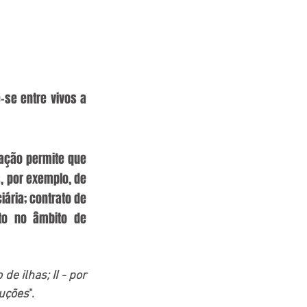
-se entre vivos a 
lação permite que 
 por exemplo, de 
ária; contrato de 
to no âmbito de 
e ilhas; II - por 
ruções
".