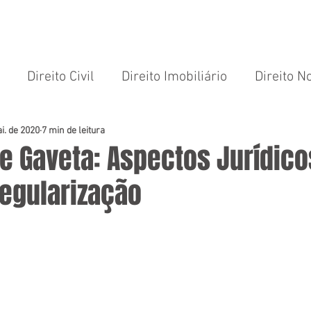
ME
ÁREAS DE ATUAÇÃO
SOBRE MIM
DIREITO EM FOCO
ART
Direito Civil
Direito Imobiliário
Direito No
Compra e Venda
Inventário e Sucessões
Inf
i. de 2020
7 min de leitura
e Gaveta: Aspectos Jurídico
Regularização