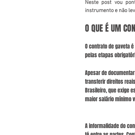
Neste post vou pont
instrumento e não leva
O QUE É UM CO
O contrato de gaveta 
pelas etapas obrigatóri
Apesar de documentar 
transferir direitos re
Brasileiro, que exige e
maior salário mínimo v
A informalidade do co
fé entre as partes. Con