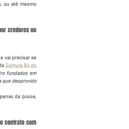
a, ou até mesmo 
por credores ou 
 vai precisar se 
da 
Súmula 84 do 
iro fundados em 
 que desprovido 
penas da posse, 
 o contrato com 