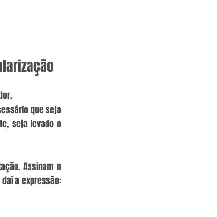
ularização
dor.
essário que seja 
e, seja levado o 
tação. Assinam o 
daí a expressão: 