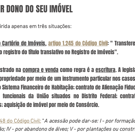
R DONO DO SEU IMÓVEL
rida apenas em três situações:
o Cartório de Imóveis
, 
artigo 1.245 do Código Civil
: " Transfere
registro do título translativo no Registro de Imóveis".
istrado na 
compra e venda
 como regra é a 
escritura
. A legis
propriedade por meio de um instrumento particular nos casos,
 Sistema Financeiro de Habitação; contrato de Alienação Fiduci
 funcionais da União situados no Distrito Federal; contra
; aquisição de imóvel por meio de Consórcio.
48 do Código Civil:
 "
A acessão pode dar-se: I - por formação d
lsão; IV - por abandono de álveo; V - por plantações ou const