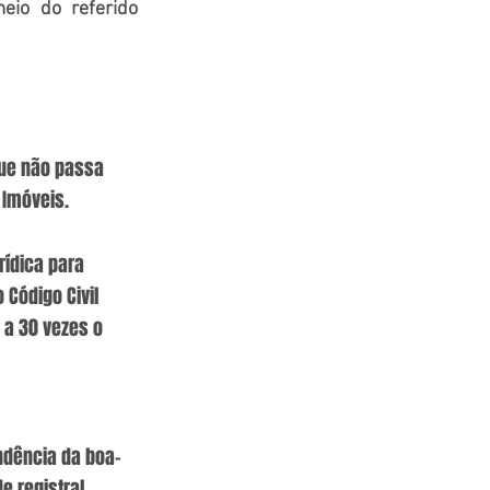
io do referido 
que não passa 
 Imóveis. 
ídica para 
 Código Civil 
 a 30 vezes o 
ndência da boa-
e registral 