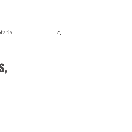
IGOS
Mais
tarial
ormativo
s,