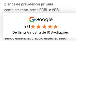
planos de previdência privada 
complementar, como PGBL e VGBL. 
Essas alterações exigem planejamento 
sucessório mais cuidadoso e 
estruturado, com documentação 
detalhada e organização antecipada, 
sendo essencial o apoio especializado 
de profissional jurídico para orientar 
adequadamente a transferência 
patrimonial e mitigar os impactos 
tributários decorrentes dessa nova 
configuração legislativa.
Dúvidas, 
entre em contato
.
Entre em Contato