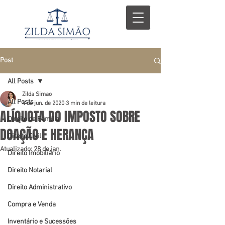
Post
All Posts
Zilda Simao
All Posts
4 de jun. de 2020
3 min de leitura
ALÍQUOTA DO IMPOSTO SOBRE
Direito de Família
DOAÇÃO E HERANÇA
Direito Civil
Atualizado:
28 de jan.
Direito Imobiliário
Direito Notarial
Direito Administrativo
Compra e Venda
Inventário e Sucessões