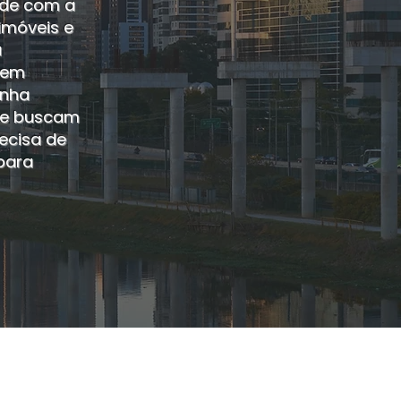
ade com a
imóveis e
a
a em
inha
que buscam
ecisa de
para