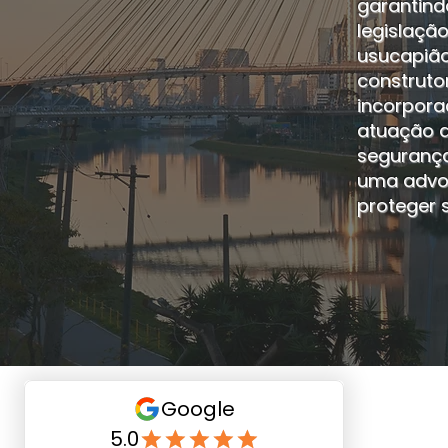
garantind
legislaçã
usucapião
construto
incorpora
atuação a
segurança
uma advog
proteger s