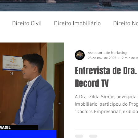
Direito Civil
Direito Imobiliário
Direito No
Compra e Venda
Inventário e Sucessões
Inf
Assessoria de Marketing
25 de nov. de 2025
2 min de l
Entrevista de Dra.
Record TV
A Dra. Zilda Simão, advogada 
Imobiliário, participou do P
"Doctors Empresarial", exibido
Record em Campinas).