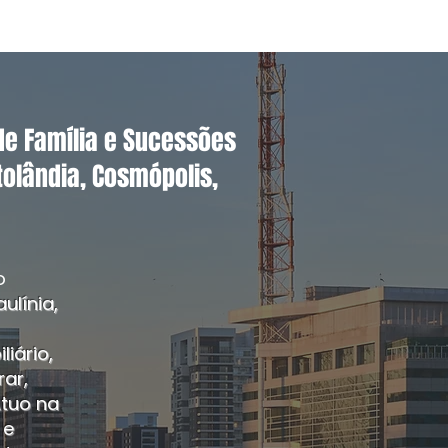
 de Família e Sucessões
tolândia, Cosmópolis,
o
ulínia,
iário,
ar,
Atuo na
 e