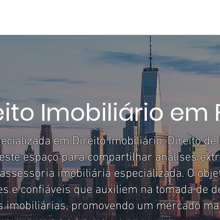
ME
ÁREAS DE ATUAÇÃO
SOBRE MIM
DIREITO EM FOCO
ART
eito Imobiliário em
ializada em Direito Imobiliário, Direito de
zo este espaço para compartilhar análises extr
assessoria imobiliária especializada. O obje
s e confiáveis que auxiliem na tomada de d
 imobiliárias, promovendo um mercado mais