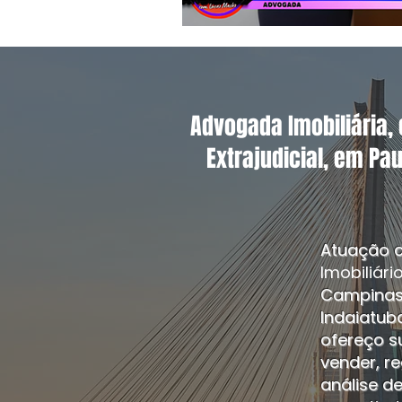
Advogada Imobiliária, 
Extrajudicial, em Pa
Atuação c
Imobiliári
Campinas,
Indaiatuba
ofereço s
vender, r
análise d