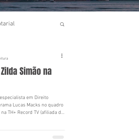
tarial
ormativo
eitura
 Zilda Simão na
especialista em Direito
rograma Lucas Macks no quadro
 na TH+ Record TV (afiliada da