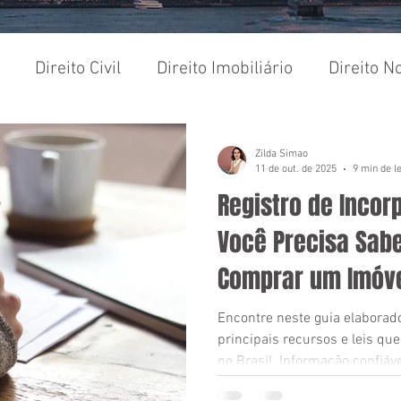
Direito Civil
Direito Imobiliário
Direito No
Compra e Venda
Inventário e Sucessões
Inf
Zilda Simao
11 de out. de 2025
9 min de l
Registro de Incor
Você Precisa Sabe
Comprar um Imóve
Encontre neste guia elaborado
principais recursos e leis qu
no Brasil. Informação confiável e assessoria jurídica
especializada para garantir 