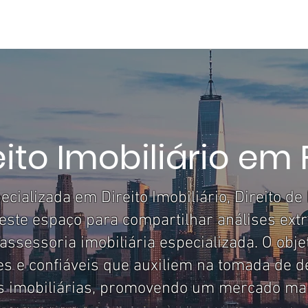
ME
ÁREAS DE ATUAÇÃO
SOBRE MIM
DIREITO EM FOCO
ART
eito Imobiliário em
ializada em Direito Imobiliário, Direito de
zo este espaço para compartilhar análises extr
assessoria imobiliária especializada. O obje
s e confiáveis que auxiliem na tomada de d
 imobiliárias, promovendo um mercado mais