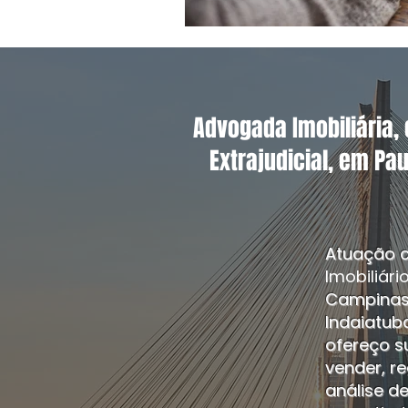
Advogada Imobiliária, 
Extrajudicial, em Pa
Atuação c
Imobiliári
Campinas,
Indaiatuba
ofereço s
vender, r
análise d