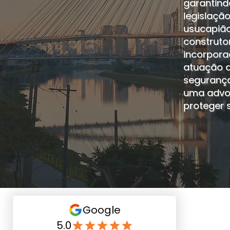
garantind
legislaçã
usucapião
construto
incorpora
atuação a
segurança
uma advog
proteger s