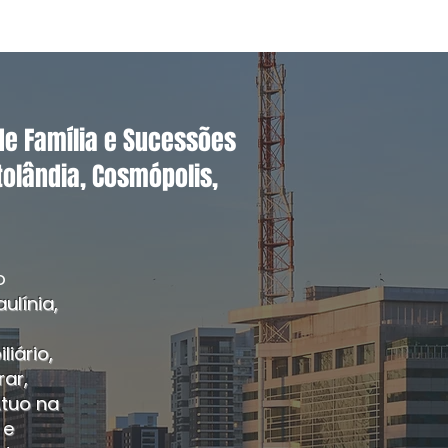
 de Família e Sucessões
tolândia, Cosmópolis,
o
ulínia,
iário,
ar,
Atuo na
 e