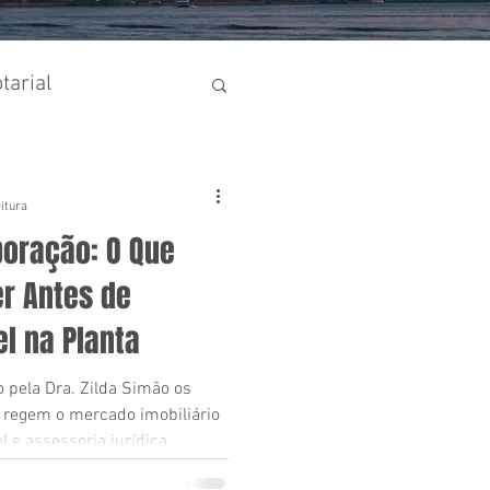
tarial
ormativo
eitura
poração: O Que
r Antes de
l na Planta
 pela Dra. Zilda Simão os
e regem o mercado imobiliário
segurança nas transações