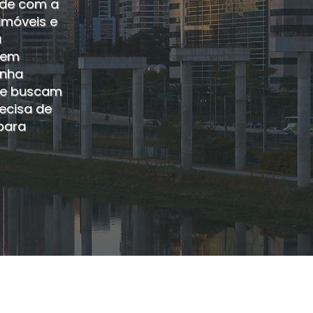
ade com a
imóveis e
a
a em
inha
que buscam
ecisa de
para