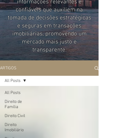
informações relevantes e
confiáveis que auxiliem na
tomada de decisões estratégicas
e seguras em transações
imobiliárias, promovendo um
mercado mais justo e
transparente.
ARTIGOS
All Posts
All Posts
Direito de
Família
Direito Civil
Direito
Imobiliário