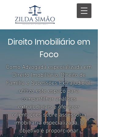
Direito Imobiliário em
Foco
Como Advogada especializada em
Direito Imobiliário, Direito de
Família e Sucessões Extrajudicial,
utilizo este espaço para
compartilhar análises
extrajudiciais e oferecer
orientações sobre assessoria
imobiliária especializada. O
objetivo é proporcionar