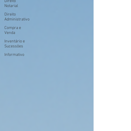
Direito
Notarial
Direito
Administrativo
Compra e
Venda
Inventário e
Sucessões
Informativo