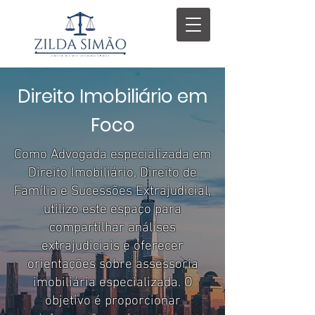
Direito Imobiliário em
Foco
Como Advogada especializada em
Direito Imobiliário, Direito de
Família e Sucessões Extrajudicial,
utilizo este espaço para
compartilhar análises
extrajudiciais e oferecer
orientações sobre assessoria
imobiliária especializada. O
objetivo é proporcionar