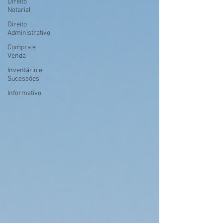
Direito
Notarial
Direito
Administrativo
Compra e
Venda
Inventário e
Sucessões
Informativo