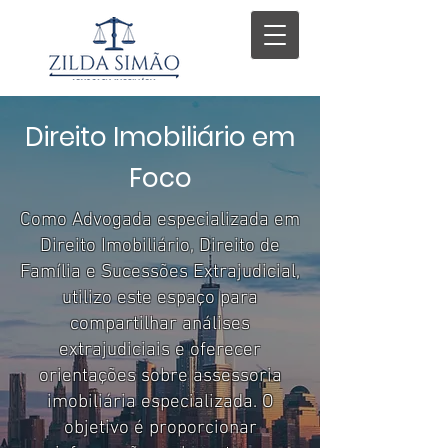
Direito Imobiliário em
Foco
Como Advogada especializada em
Direito Imobiliário, Direito de
Família e Sucessões Extrajudicial,
utilizo este espaço para
compartilhar análises
extrajudiciais e oferecer
orientações sobre assessoria
imobiliária especializada. O
objetivo é proporcionar