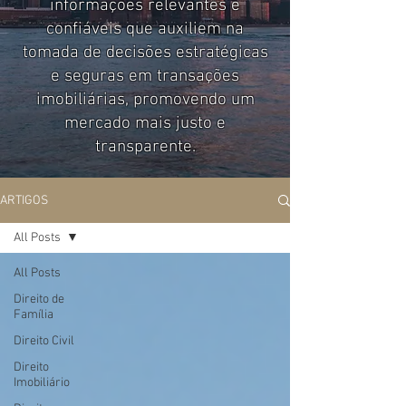
informações relevantes e
confiáveis que auxiliem na
tomada de decisões estratégicas
e seguras em transações
imobiliárias, promovendo um
mercado mais justo e
transparente.
ARTIGOS
All Posts
All Posts
Direito de
Família
Direito Civil
Direito
Imobiliário