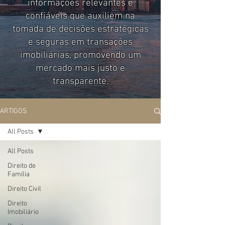
informações relevantes e
confiáveis que auxiliem na
tomada de decisões estratégicas
e seguras em transações
imobiliárias, promovendo um
mercado mais justo e
transparente.
ARTIGOS
All Posts
All Posts
Direito de
Família
Direito Civil
Direito
Imobiliário