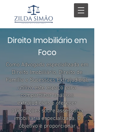
Direito Imobiliário em
Foco
Como Advogada especializada em
Direito Imobiliário, Direito de
Família e Sucessões Extrajudicial,
utilizo este espaço para
compartilhar análises
extrajudiciais e oferecer
orientações sobre assessoria
imobiliária especializada. O
objetivo é proporcionar